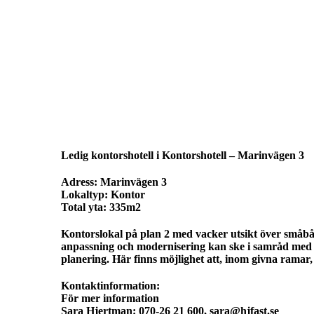
Ledig kontorshotell i Kontorshotell – Marinvägen 3
Adress:
Marinvägen 3
Lokaltyp:
Kontor
Total yta:
335m2
Kontorslokal på plan 2 med vacker utsikt över småbå
anpassning och modernisering kan ske i samråd med 
planering. Här finns möjlighet att, inom givna ramar,
Kontaktinformation:
För mer information
Sara Hjertman: 070-26 21 600,
sara@hjfast.se